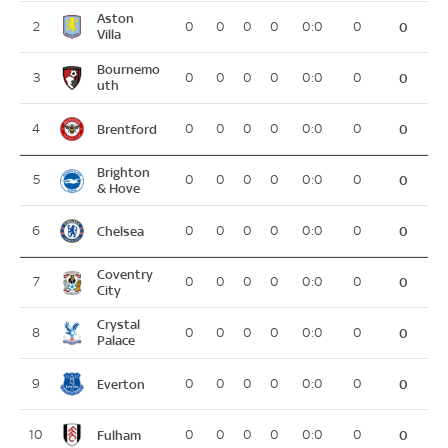
Aston
2
0
0
0
0
0:0
0
0
Villa
Bournemo
3
0
0
0
0
0:0
0
0
uth
Brentford
4
0
0
0
0
0:0
0
0
Brighton
5
0
0
0
0
0:0
0
0
& Hove
Chelsea
6
0
0
0
0
0:0
0
0
Coventry
7
0
0
0
0
0:0
0
0
City
Crystal
8
0
0
0
0
0:0
0
0
Palace
Everton
9
0
0
0
0
0:0
0
0
Fulham
10
0
0
0
0
0:0
0
0