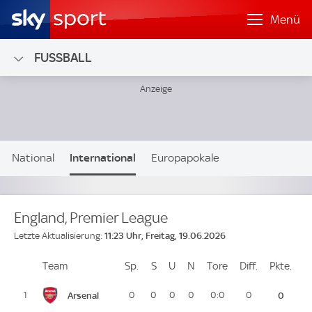
Menü
FUSSBALL
National
International
Europapokale
Nationalteams
England, Premier League
11:23 Uhr, Freitag, 19.06.2026
Letzte Aktualisierung:
Team
Team
Sp.
Spiele
S
Siege
U
Unentschieden
N
Niederlagen
Tore
Tore
Diff.
Differenz
Pkte.
Pun
Platz
Arsenal
1
0
0
0
0
0:0
0
0