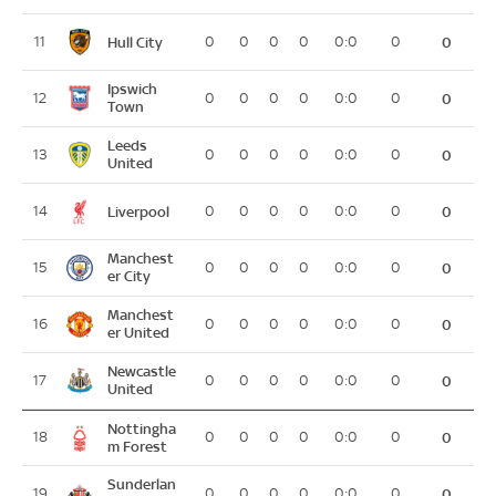
Hull City
11
0
0
0
0
0:0
0
0
Ipswich
12
0
0
0
0
0:0
0
0
Town
Leeds
13
0
0
0
0
0:0
0
0
United
Liverpool
14
0
0
0
0
0:0
0
0
Manchest
15
0
0
0
0
0:0
0
0
er City
Manchest
16
0
0
0
0
0:0
0
0
er United
Newcastle
17
0
0
0
0
0:0
0
0
United
Nottingha
18
0
0
0
0
0:0
0
0
m Forest
Sunderlan
19
0
0
0
0
0:0
0
0