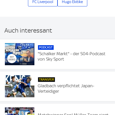
FC Liverpool
Hugo Ekitike
Auch interessant
PODCAST
"Schalker Markt" - der S04-Podcast
von Sky Sport
TRANSFER
Gladbach verpflichtet Japan-
Verteidiger
Matchwinner Son! Müller-Team siegt