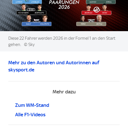
Image:
Diese 22 Fahrer werden 2026 in der Formel 1 an den Start
gehen.
© Sky
Mehr zu den Autoren und Autorinnen auf
skysport.de
Mehr dazu
Zum WM-Stand
Alle F1-Videos