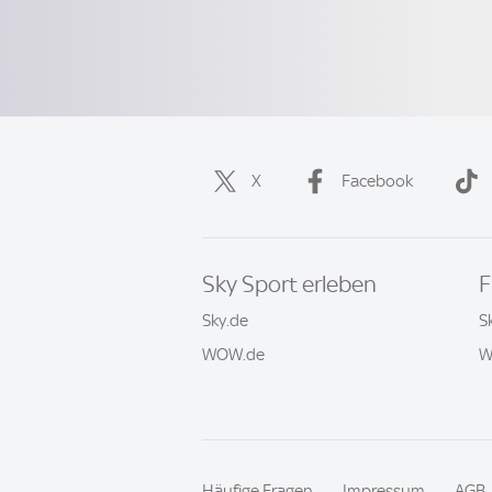
X
Facebook
Sky Sport erleben
F
Sky.de
S
WOW.de
W
Häufige Fragen
Impressum
AGB