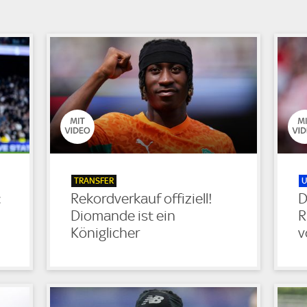
TRANSFER
U
:
Rekordverkauf offiziell!
D
Diomande ist ein
R
Königlicher
v