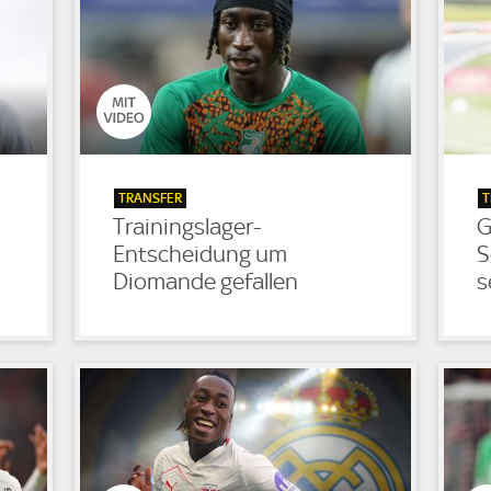
TRANSFER
T
Trainingslager-
G
Entscheidung um
S
Diomande gefallen
s