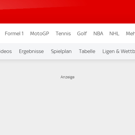
Formel 1
MotoGP
Tennis
Golf
NBA
NHL
Meh
ideos
Ergebnisse
Spielplan
Tabelle
Ligen & Wett