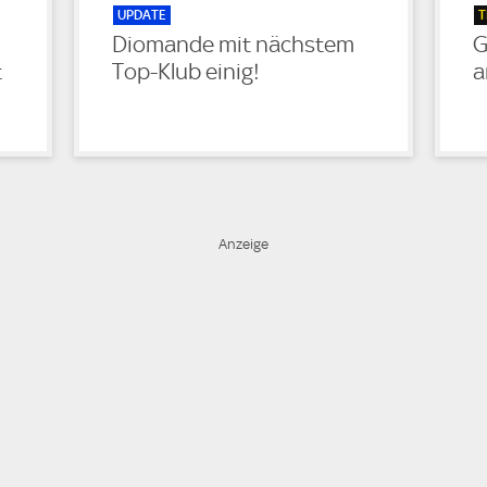
UPDATE
T
Diomande mit nächstem
G
t
Top-Klub einig!
a