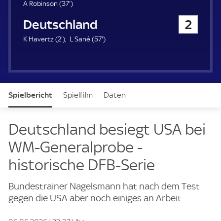
u
3
A Robinson (
37'
)
e
7
Deutschland
2
r
.
m
2
5
K Havertz (
2'
)
L Sané (
57'
)
i
.
7
n
m
.
u
i
m
t
n
i
e
u
n
Spielbericht
Spielfilm
Daten
t
u
e
t
e
Aufstellung
Live
Deutschland besiegt USA bei
WM-Generalprobe -
historische DFB-Serie
Bundestrainer Nagelsmann hat nach dem Test
gegen die USA aber noch einiges an Arbeit.