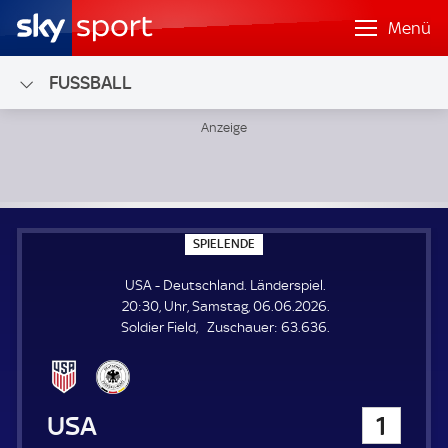
Menü
FUSSBALL
USA - Deutschland; Länderspiel
S
SPIELENDE
P
I
USA - Deutschland. Länderspiel.
E
L
20:30, Uhr, Samstag, 06.06.2026.
E
Z
Soldier Field
Zuschauer:
63.636.
N
D
u
E
s
c
h
USA
1
a