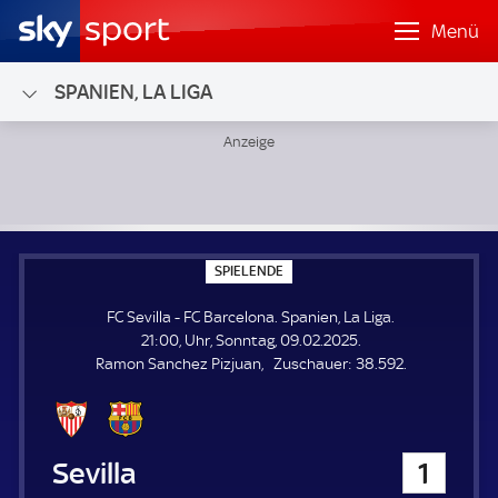
Menü
SPANIEN, LA LIGA
FC Sevilla - FC Barcelona; Spanien, La Liga
S
SPIELENDE
P
I
FC Sevilla - FC Barcelona. Spanien, La Liga.
E
L
21:00, Uhr, Sonntag, 09.02.2025.
E
Z
Ramon Sanchez Pizjuan
Zuschauer:
38.592.
N
D
u
E
s
c
h
FC Sevilla
1
a