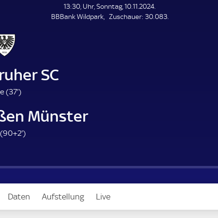
L
13:30, Uhr, Sonntag, 10.11.2024.
E
Z
BBBank Wildpark
Zuschauer:
30.083.
N
D
u
E
s
c
h
a
ruher SC
u
e
3
e (
37'
)
r
7
ßen Münster
.
m
9
(
90+2'
)
i
2
n
.
u
m
t
i
e
n
Daten
Aufstellung
Live
u
t