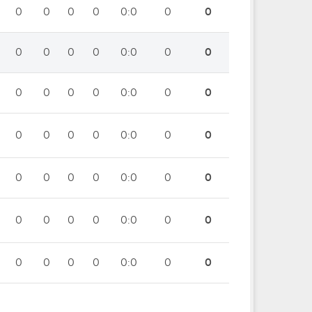
0
0
0
0
0:0
0
0
0
0
0
0
0:0
0
0
0
0
0
0
0:0
0
0
0
0
0
0
0:0
0
0
0
0
0
0
0:0
0
0
0
0
0
0
0:0
0
0
0
0
0
0
0:0
0
0