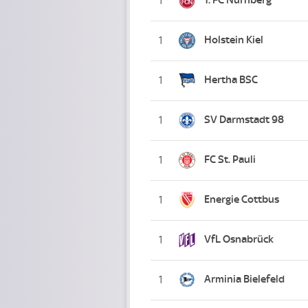
1
Holstein Kiel
1
Hertha BSC
1
SV Darmstadt 98
1
FC St. Pauli
1
Energie Cottbus
1
VfL Osnabrück
1
Arminia Bielefeld
1