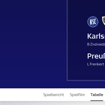
Karls
B Zivzivadz
Preu
L Frenkert 
Spielbericht
Spielfilm
Tabelle