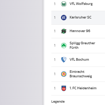
VfL Wolfsburg
1
Karlsruher SC
1
Hannover 96
1
SpVgg Greuther
1
Fürth
VfL Bochum
1
Eintracht
1
Braunschweig
1. FC Heidenheim
1
Legende