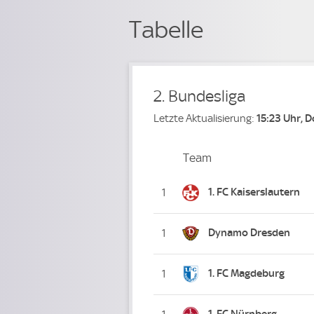
Tabelle
2. Bundesliga
Letzte Aktualisierung:
15:23 Uhr, 
Team
Team
Platz
1. FC Kaiserslautern
1
Dynamo Dresden
1
1. FC Magdeburg
1
1. FC Nürnberg