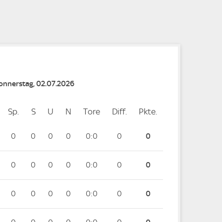
e
Donnerstag, 02.07.2026
Sp.
Spiele
S
Siege
U
Unentschieden
N
Niederlagen
Tore
Tore
Diff.
Differenz
Pkte.
Punkte
0
0
0
0
0:0
0
0
0
0
0
0
0:0
0
0
0
0
0
0
0:0
0
0