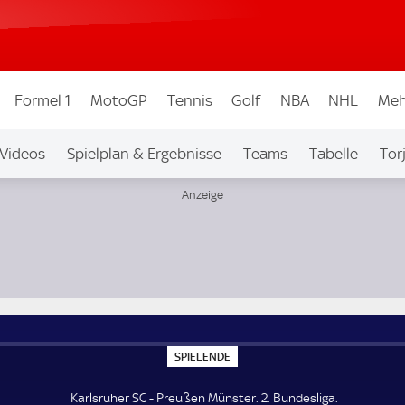
Formel 1
MotoGP
Tennis
Golf
NBA
NHL
Meh
Videos
Spielplan & Ergebnisse
Teams
Tabelle
Tor
bew.
Auf Sky
S
SPIELENDE
P
I
E
Karlsruher SC - Preußen Münster. 2. Bundesliga.