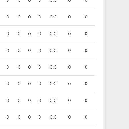
0
0
0
0
0:0
0
0
0
0
0
0
0:0
0
0
0
0
0
0
0:0
0
0
0
0
0
0
0:0
0
0
0
0
0
0
0:0
0
0
0
0
0
0
0:0
0
0
0
0
0
0
0:0
0
0
0
0
0
0
0:0
0
0