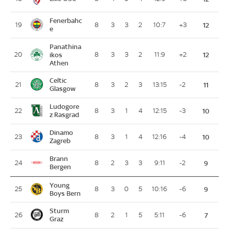
Fenerbahc
19
8
3
3
2
10:7
+3
12
e
Panathina
20
ikos
8
3
3
2
11:9
+2
12
Athen
Celtic
21
8
3
2
3
13:15
-2
11
Glasgow
Ludogore
22
8
3
1
4
12:15
-3
10
z Rasgrad
Dinamo
23
8
3
1
4
12:16
-4
10
Zagreb
Brann
24
8
2
3
3
9:11
-2
9
Bergen
Young
25
8
3
0
5
10:16
-6
9
Boys Bern
Sturm
26
8
2
1
5
5:11
-6
7
Graz