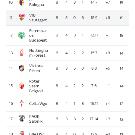
10
8
4
3
1
14:7
+7
15
Bologna
VfB
11
8
5
0
3
15:9
+6
15
Stuttgart
Ferencvar
12
os
8
4
3
1
12:11
+1
15
Budapest
Nottingha
13
8
4
2
2
15:7
+8
14
m Forest
Viktoria
14
8
3
5
0
8:3
+5
14
Pilsen
Roter
15
Stern
8
4
2
2
7:6
+1
14
Belgrad
Celta Vigo
16
8
4
1
3
15:11
+4
13
PAOK
17
8
3
3
2
17:14
+3
12
Saloniki
Lille OSC
18
8
4
0
4
12:9
+3
12