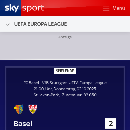
Menü
UEFA EUROPA LEAGUE
FC Basel - VfB Stuttgart; UEFA Europa League
S
SPIELENDE
P
I
FC Basel - VfB Stuttgart. UEFA Europa League.
E
L
21:00, Uhr, Donnerstag, 02.10.2025.
E
Z
St Jakob-Park
Zuschauer:
33.650.
N
D
u
E
s
c
h
FC Basel
2
a