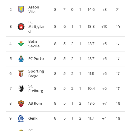
Aston
2
8
7
0
1
14:6
+8
21
Villa
FC
3
Midtjyllan
8
6
1
1
18:8
+10
19
d
Betis
4
8
5
2
1
13:7
+6
17
Sevilla
FC Porto
5
8
5
2
1
13:7
+6
17
Sporting
6
8
5
2
1
11:5
+6
17
Braga
SC
7
8
5
2
1
10:4
+6
17
Freiburg
AS Rom
8
8
5
1
2
13:6
+7
16
Genk
9
8
5
1
2
11:7
+4
16
FC