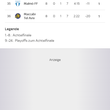
Malmö FF
35
8
0
1
7
4:15
-11
1
Maccabi
36
8
0
1
7
2:22
-20
1
Tel Aviv
Legende
1.-8.: Achtelfinale
9.-24.: Playoffs zum Achtelfinale