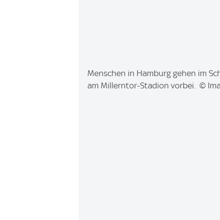
I
Menschen in Hamburg gehen im Schn
m
am Millerntor-Stadion vorbei. © Im
a
g
e
: