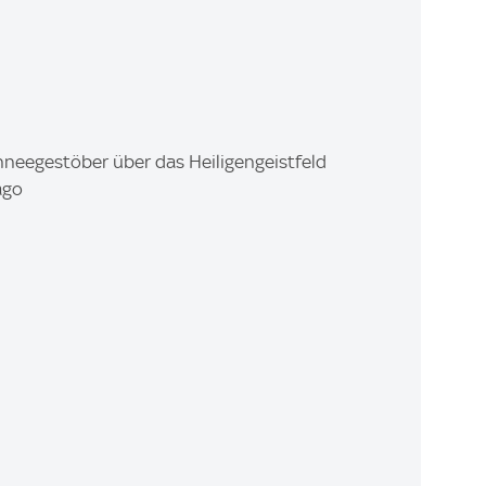
eegestöber über das Heiligengeistfeld
ago