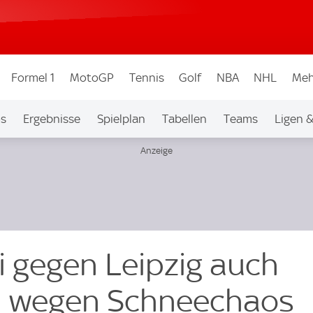
Formel 1
MotoGP
Tennis
Golf
NBA
NHL
Meh
os
Ergebnisse
Spielplan
Tabellen
Teams
Ligen 
i gegen Leipzig auch
l wegen Schneechaos