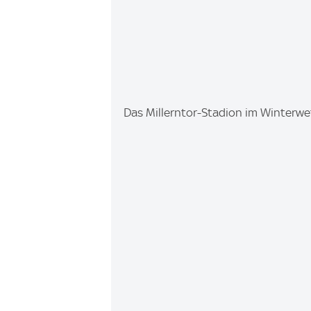
I
Das Millerntor-Stadion im Winterw
m
a
g
e
: