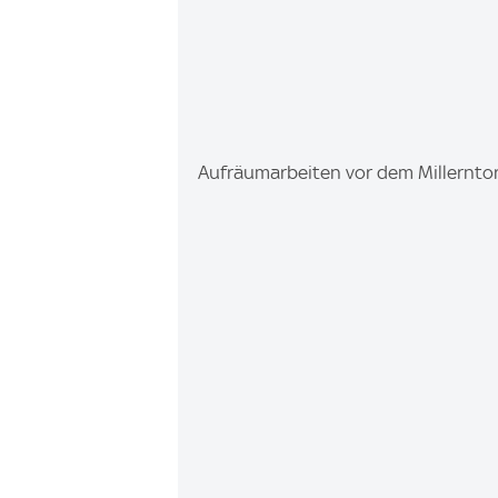
I
Aufräumarbeiten vor dem Millernto
m
a
g
e
: