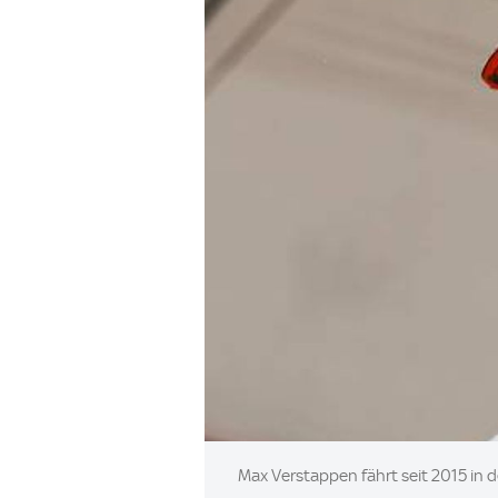
Image:
Max Verstappen fährt seit 2015 in d