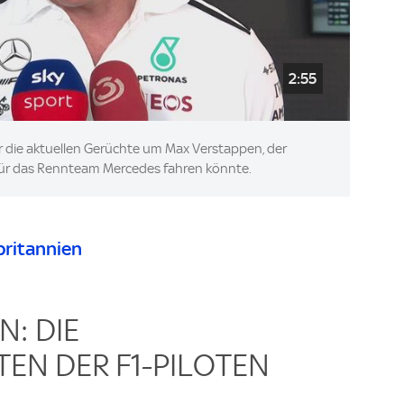
2:55
er die aktuellen Gerüchte um Max Verstappen, der
ür das Rennteam Mercedes fahren könnte.
britannien
: DIE
EN DER F1-PILOTEN