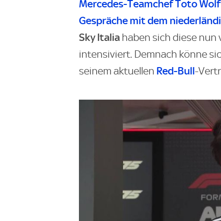
Mercedes-Teamchef Toto Wolff b
Gespräche mit dem niederländi
Sky Italia
haben sich diese nun
intensiviert. Demnach könne si
Red-Bull
seinem aktuellen
-Vert