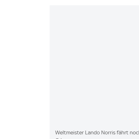
I
Weltmeister Lando Norris fährt no