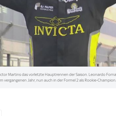
ictor Martins das vorletzte Hauptrennen der Saison. Leonardo Fornar
 im vergangenen Jahr, nun auch in der Formel 2 als Rookie-Champion