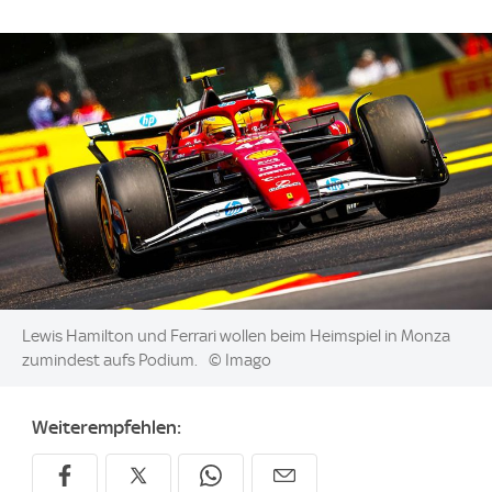
Image:
Lewis Hamilton und Ferrari wollen beim Heimspiel in Monza
zumindest aufs Podium.
© Imago
Weiterempfehlen: