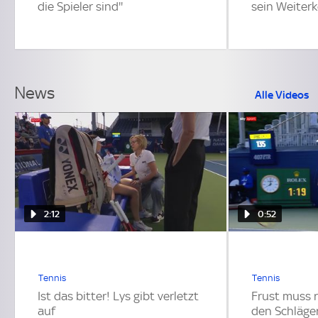
die Spieler sind''
sein Weite
News
Alle Videos
2:12
0:52
Tennis
Tennis
Ist das bitter! Lys gibt verletzt
Frust muss 
auf
den Schläge