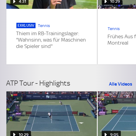
4:31
10:29
EXKLUSIV
Tennis
Tennis
Thiem im RB-Trainingslager:
Frühes Aus f
''Wahnsinn, was für Maschinen
Montreal
die Spieler sind''
ATP Tour - Highlights
Alle Videos
10:29
9:05