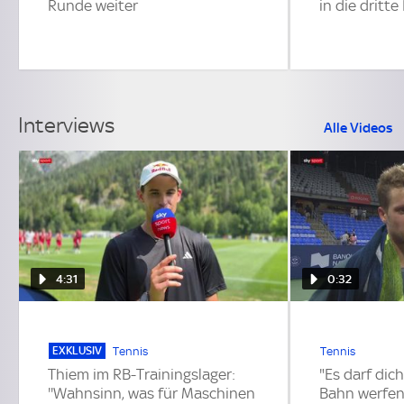
Runde weiter
in die dritt
Interviews
Alle Videos
4:31
0:32
EXKLUSIV
Tennis
Tennis
Thiem im RB-Trainingslager:
"Es darf dic
''Wahnsinn, was für Maschinen
Bahn werfen