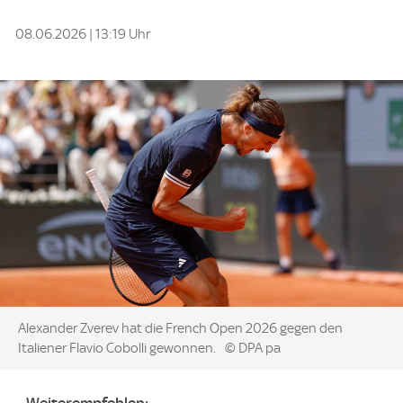
08.06.2026 | 13:19 Uhr
Image:
Alexander Zverev hat die French Open 2026 gegen den
Italiener Flavio Cobolli gewonnen.
© DPA pa