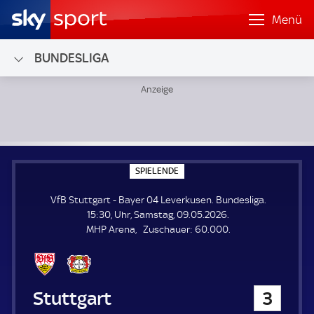
Menü
BUNDESLIGA
VfB Stuttgart - Bayer 04 Leverkusen; Bundesliga
S
SPIELENDE
P
I
VfB Stuttgart - Bayer 04 Leverkusen. Bundesliga.
E
L
15:30, Uhr, Samstag, 09.05.2026.
E
Z
MHP Arena
Zuschauer:
60.000.
N
D
u
E
s
c
h
VfB Stuttgart
3
a