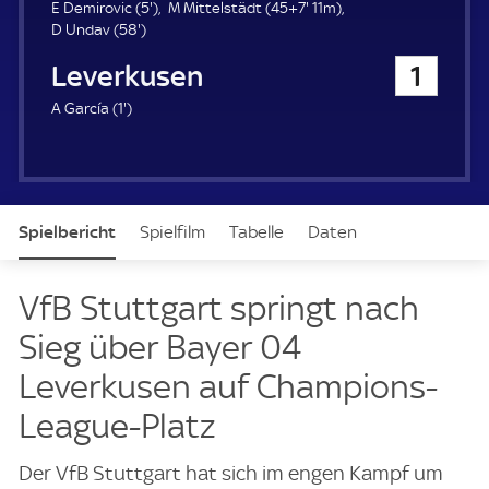
u
5
5
E Demirovic (
5'
)
M Mittelstädt (
45+7'
11m)
e
5
.
2
D Undav (
58'
)
r
8
m
.
Bayer 04 Leverkusen
1
.
i
m
m
n
i
1
A García (
1'
)
i
u
n
.
n
t
u
m
u
e
t
i
t
e
n
e
u
Spielbericht
Spielfilm
Tabelle
Daten
t
e
Aufstellung
Live
VfB Stuttgart springt nach
Sieg über Bayer 04
Leverkusen auf Champions-
League-Platz
Der VfB Stuttgart hat sich im engen Kampf um