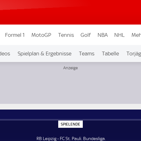
Formel 1
MotoGP
Tennis
Golf
NBA
NHL
Meh
deos
Spielplan & Ergebnisse
Teams
Tabelle
Torjä
S
SPIELENDE
P
I
E
RB Leipzig - FC St. Pauli. Bundesliga.