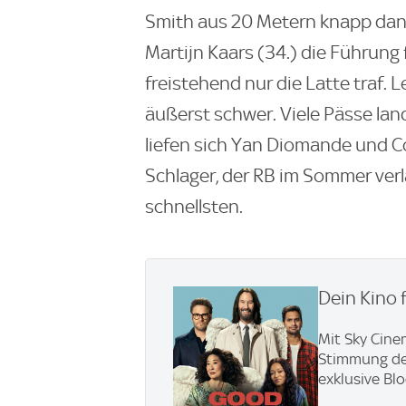
Smith aus 20 Metern knapp daneb
Martijn Kaars (34.) die Führung f
freistehend nur die Latte traf. L
äußerst schwer. Viele Pässe lan
liefen sich Yan Diomande und Co.
Schlager, der RB im Sommer verl
schnellsten.
Dein Kino 
Mit Sky Cine
Stimmung den 
exklusive Bl