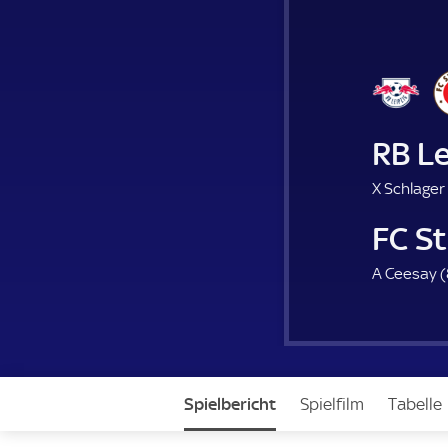
RB Le
X Schlager 
FC St
A Ceesay (
Spielbericht
Spielfilm
Tabelle