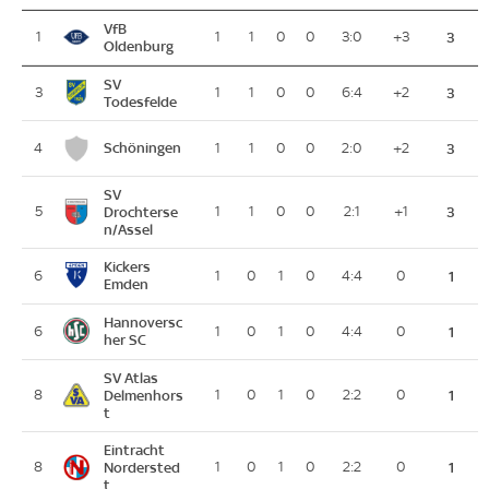
VfB
1
1
1
0
0
3:0
+3
3
Oldenburg
SV
3
1
1
0
0
6:4
+2
3
Todesfelde
Schöningen
4
1
1
0
0
2:0
+2
3
SV
5
Drochterse
1
1
0
0
2:1
+1
3
n/Assel
Kickers
6
1
0
1
0
4:4
0
1
Emden
Hannoversc
6
1
0
1
0
4:4
0
1
her SC
SV Atlas
8
Delmenhors
1
0
1
0
2:2
0
1
t
Eintracht
8
Nordersted
1
0
1
0
2:2
0
1
t