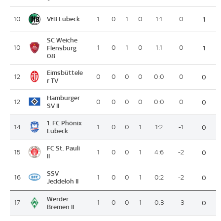
VfB Lübeck
10
1
0
1
0
1:1
0
1
SC Weiche
10
Flensburg
1
0
1
0
1:1
0
1
08
Eimsbüttele
12
0
0
0
0
0:0
0
0
r TV
Hamburger
12
0
0
0
0
0:0
0
0
SV II
1. FC Phönix
14
1
0
0
1
1:2
-1
0
Lübeck
FC St. Pauli
15
1
0
0
1
4:6
-2
0
II
SSV
16
1
0
0
1
0:2
-2
0
Jeddeloh II
Werder
17
1
0
0
1
0:3
-3
0
Bremen II