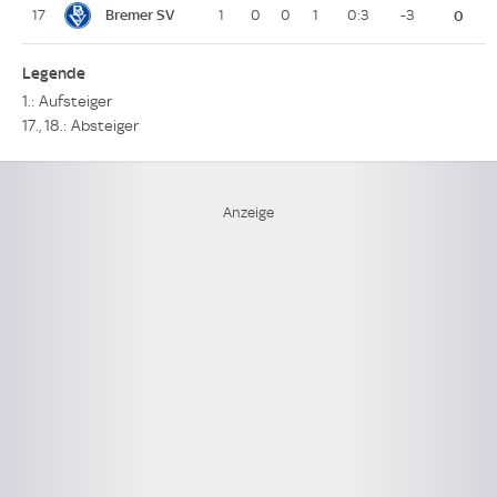
Bremer SV
17
1
0
0
1
0:3
-3
0
Legende
1.: Aufsteiger
17., 18.: Absteiger