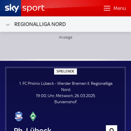
Menü
REGIONALLIGA NORD
1. FC Phönix Lübeck - Werder Bremen II; Regionalliga Nord
S
SPIELENDE
P
I
1. FC Phönix Lübeck - Werder Bremen II. Regionalliga
E
L
Nord.
E
19:00, Uhr, Mittwoch, 26.03.2025.
N
D
Buniamshof.
E
1. FC Phönix Lübeck
0