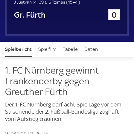
u
4
3
4
J Justvan (
4'
,
39'
)
S Tzimas (
45+4'
)
e
.
9
9
SpVgg Greuther Fürth
0
r
m
.
.
i
m
m
n
i
i
u
n
n
t
u
u
e
t
t
Spielbericht
Spielfilm
Tabelle
Daten
e
e
Aufstellung
Live
1. FC Nürnberg gewinnt
Frankenderby gegen
Greuther Fürth
Der 1. FC Nürnberg darf acht Spieltage vor dem
Saisonende der 2. Fußball-Bundesliga zaghaft
vom Aufstieg träumen.
16.03.2025 | 15:26 Uhr