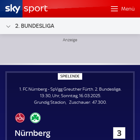
Menü
2. BUNDESLIGA
1. FC Nürnberg - SpVgg Greuther Fürth; 2. Bundesliga
S
SPIELENDE
P
I
1. FC Nürnberg - SpVgg Greuther Fürth. 2. Bundesliga.
E
L
13:30, Uhr, Sonntag, 16.03.2025.
E
Z
Grundig Stadion
Zuschauer:
47.300.
N
D
u
E
s
c
h
1. FC Nürnberg
3
a