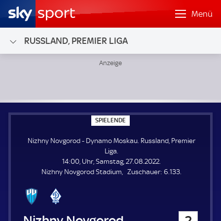
Menü
RUSSLAND, PREMIER LIGA
Nizhny Novgorod - Dynamo Moskau; Russland, Premier Lig
S
SPIELENDE
P
I
Nizhny Novgorod - Dynamo Moskau. Russland, Premier
E
L
Liga.
E
14:00, Uhr, Samstag, 27.08.2022.
N
D
Z
Nizhny Novgorod Stadium
Zuschauer:
6.133.
E
u
s
c
h
Nizhny Novgorod
2