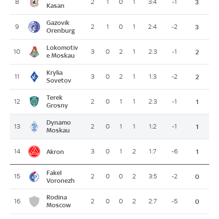
8
2
1
0
1
3:4
-1
3
Kasan
Gazovik
9
2
1
0
1
2:4
-2
3
Orenburg
Lokomotiv
10
3
0
2
1
2:3
-1
2
e Moskau
Krylia
11
3
0
2
1
1:3
-2
2
Sovetov
Terek
12
2
0
1
1
2:3
-1
1
Grosny
Dynamo
13
2
0
1
1
1:2
-1
1
Moskau
Akron
14
3
0
1
2
1:7
-6
1
Fakel
15
2
0
0
2
3:5
-2
0
Voronezh
Rodina
16
2
0
0
2
2:7
-5
0
Moscow