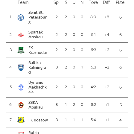
Team
Team
Sp.
Spiele
S
Siege
U
Unentschieden
N
Niederlagen
Tore
Tore
Diff.
Differenz
Pkte.
Pun
Platz
Zenit St.
1
Petersbur
2
2
0
0
8:0
+8
6
g
Spartak
2
2
2
0
0
5:1
+4
6
Moskau
FK
3
2
2
0
0
6:3
+3
6
Krasnodar
Baltika
4
Kaliningra
3
2
0
1
5:3
+2
6
d
Dynamo
5
Makhachk
2
2
0
0
4:2
+2
6
ala
ZSKA
6
3
1
2
0
3:2
+1
5
Moskau
FK Rostow
7
3
1
1
1
5:4
+1
4
Rubin