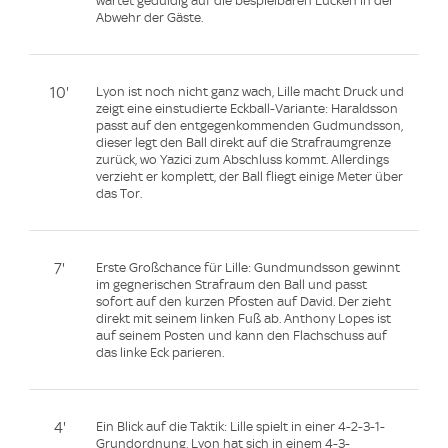
wartet geduldig auf die bespielbaren Lücken in der
Abwehr der Gäste.
10'
Lyon ist noch nicht ganz wach, Lille macht Druck und
zeigt eine einstudierte Eckball-Variante: Haraldsson
passt auf den entgegenkommenden Gudmundsson,
dieser legt den Ball direkt auf die Strafraumgrenze
zurück, wo Yazici zum Abschluss kommt. Allerdings
verzieht er komplett, der Ball fliegt einige Meter über
das Tor.
7'
Erste Großchance für Lille: Gundmundsson gewinnt
im gegnerischen Strafraum den Ball und passt
sofort auf den kurzen Pfosten auf David. Der zieht
direkt mit seinem linken Fuß ab. Anthony Lopes ist
auf seinem Posten und kann den Flachschuss auf
das linke Eck parieren.
4'
Ein Blick auf die Taktik: Lille spielt in einer 4-2-3-1-
Grundordnung, Lyon hat sich in einem 4-3-