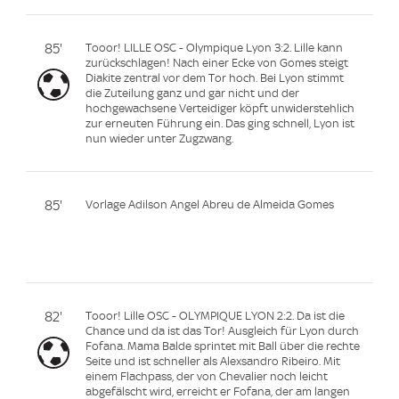
85'
Tooor! LILLE OSC - Olympique Lyon 3:2. Lille kann
zurückschlagen! Nach einer Ecke von Gomes steigt
Diakite zentral vor dem Tor hoch. Bei Lyon stimmt
die Zuteilung ganz und gar nicht und der
hochgewachsene Verteidiger köpft unwiderstehlich
zur erneuten Führung ein. Das ging schnell, Lyon ist
nun wieder unter Zugzwang.
85'
Vorlage Adilson Angel Abreu de Almeida Gomes
82'
Tooor! Lille OSC - OLYMPIQUE LYON 2:2. Da ist die
Chance und da ist das Tor! Ausgleich für Lyon durch
Fofana. Mama Balde sprintet mit Ball über die rechte
Seite und ist schneller als Alexsandro Ribeiro. Mit
einem Flachpass, der von Chevalier noch leicht
abgefälscht wird, erreicht er Fofana, der am langen