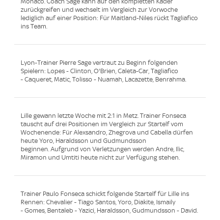
Monaco. Coach Sage kann auf den kompletten Kader
zurückgreifen und wechselt im Vergleich zur Vorwoche
lediglich auf einer Position: Für Maitland-Niles rückt Tagliafico
ins Team.
Lyon-Trainer Pierre Sage vertraut zu Beginn folgenden
Spielern: Lopes - Clinton, O'Brien, Caleta-Car, Tagliafico
- Caqueret, Matic, Tolisso - Nuamah, Lacazette, Benrahma.
Lille gewann letzte Woche mit 2:1 in Metz. Trainer Fonseca
tauscht auf drei Positionen im Vergleich zur Startelf vom
Wochenende: Für Alexsandro, Zhegrova und Cabella dürfen
heute Yoro, Haraldsson und Gudmundsson
beginnen. Aufgrund von Verletzungen werden Andre, Ilic,
Miramon und Umtiti heute nicht zur Verfügung stehen.
Trainer Paulo Fonseca schickt folgende Startelf für Lille ins
Rennen: Chevalier - Tiago Santos, Yoro, Diakite, Ismaily
- Gomes, Bentaleb - Yazici, Haraldsson, Gudmundsson - David.