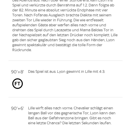
des Abends aus. Nach über einer Stunde erst kam Lyon ins
Spiel und verkürzte durch Benrahma auf 1:2. Dann folgte ab
der 82. Minute eine absolut verrückte Endphase mit vier
Toren. Nach Fofanas Ausgleich brachte Diakite mit seinem
zweiten Tor Lille wieder in Führung. Die wie entfesselt
aufspielenden Gäste aber warfen alles nach vorne und
drehten das Spiel durch Lacazette und Mama Baldes Tor in
der Nachspielzeit auf den letzten Drücker noch komplett. Lille
gab den sicher geglaubten Sieg noch aus den Händen, Lyon
gewinnt spektakulär und bestätigt die tolle Form der
Rückrunde.
90'+8'
Das Spiel ist aus. Lyon gewinnt in Lille mit 4:3.
90'+6'
Lille wirft alles nach vorne. Chevalier schlägt einen
langen Ball vor das gegnerische Tor, Lyon kann den
Ball aus der Gefahrenzone bringen. Gibt es noch
eine letzte Chance? Die letzten Sekunden laufen.