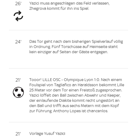
26'
Yazici muss angeschlagen das Feld verlassen,
Zhegrova kommt für ihn ins Spiel.
24'
Das Tor geht nach dem bisherigen Spielverlauf völlig
in Ordnung. Fünf Torschüsse auf Heimseite steht
kein einziger auf Seiten der Gäste entgegen.
21'
Tooor! LILLE OSC - Olympique Lyon 1:0. Nach einem
Foulspiel von Tagliafico an Haraldsson bekommt Lille
25 Meter vor dem Tor einen Freistoß zugesprochen.
Yazici löffelt den Ball zwischen Abwehr und Keeper,
der einlaufende Diakite kommt recht ungestört an
den Ball und trifft aus sechs Metern mit dem Kopf
zur Führung. Anthony Lopes ist chancenlos.
21'
Vorlage Yusuf Yazıcı