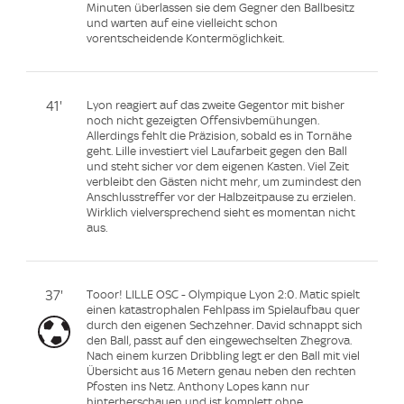
Minuten überlassen sie dem Gegner den Ballbesitz
und warten auf eine vielleicht schon
vorentscheidende Kontermöglichkeit.
41'
Lyon reagiert auf das zweite Gegentor mit bisher
noch nicht gezeigten Offensivbemühungen.
Allerdings fehlt die Präzision, sobald es in Tornähe
geht. Lille investiert viel Laufarbeit gegen den Ball
und steht sicher vor dem eigenen Kasten. Viel Zeit
verbleibt den Gästen nicht mehr, um zumindest den
Anschlusstreffer vor der Halbzeitpause zu erzielen.
Wirklich vielversprechend sieht es momentan nicht
aus.
37'
Tooor! LILLE OSC - Olympique Lyon 2:0. Matic spielt
einen katastrophalen Fehlpass im Spielaufbau quer
durch den eigenen Sechzehner. David schnappt sich
den Ball, passt auf den eingewechselten Zhegrova.
Nach einem kurzen Dribbling legt er den Ball mit viel
Übersicht aus 16 Metern genau neben den rechten
Pfosten ins Netz. Anthony Lopes kann nur
hinterherschauen und ist komplett ohne