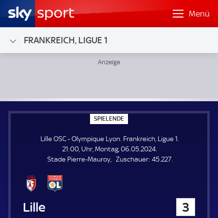
Menü
FRANKREICH, LIGUE 1
Lille OSC - Olympique Lyon; Frankreich, Ligue 1
S
SPIELENDE
P
I
Lille OSC - Olympique Lyon. Frankreich, Ligue 1.
E
L
21:00, Uhr, Montag, 06.05.2024.
E
Z
Stade Pierre-Mauroy
Zuschauer:
45.227.
N
D
u
E
s
c
h
Lille OSC
3
a