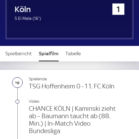
u
1. FC Köln
1
e
r
1
S El Mala (
16'
)
6
.
m
i
n
Spielbericht
Spielfilm
Tabelle
u
t
e
News & Video
Daten
Aufstellung
Live
Spielende
TSG Hoffenheim 0 - 1 1. FC Köln
Video
CHANCE KÖLN | Kaminski zieht
ab – Baumann taucht ab (88.
Min.) | In-Match Video
Bundesliga