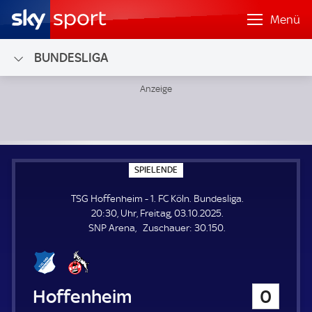
Menü
BUNDESLIGA
TSG Hoffenheim - 1. FC Köln; Bundesliga
S
SPIELENDE
P
I
TSG Hoffenheim - 1. FC Köln. Bundesliga.
E
L
20:30, Uhr, Freitag, 03.10.2025.
E
Z
SNP Arena
Zuschauer:
30.150.
N
D
u
E
s
c
h
TSG Hoffenheim
0
a