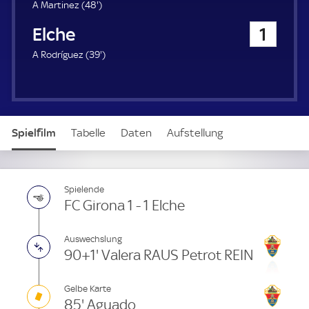
u
4
A Martinez (
48'
)
e
8
Elche
1
r
.
m
3
A Rodríguez (
39'
)
i
9
n
.
u
m
t
i
e
n
Spielfilm
Tabelle
Daten
Aufstellung
u
t
e
Spielende
FC Girona 1 - 1 Elche
Auswechslung
90+1' Valera RAUS Petrot REIN
Gelbe Karte
85' Aguado