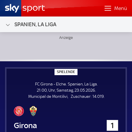
Menü
SPANIEN, LA LIGA
FC Girona - Elche; Spanien, La Liga
S
SPIELENDE
P
I
FC Girona - Elche. Spanien, La Liga.
E
L
21:00, Uhr, Samstag, 23.05.2026.
E
Z
Municipal de Montilivi
Zuschauer:
14.019.
N
D
u
E
s
c
h
FC Girona
1
a