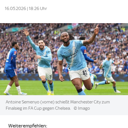
16.05.2026 | 18:26 Uhr
Image:
Antoine Semenyo (vorne) schießt Manchester City zum
Finalsieg im FA Cup gegen Chelsea.
© Imago
Weiterempfehlen: