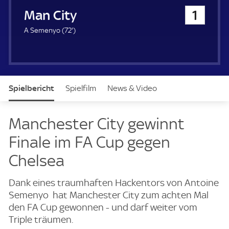
u
Manchester City
1
e
r
7
A Semenyo (
72'
)
2
.
m
i
n
Spielbericht
Spielfilm
News & Video
u
t
e
Daten
Aufstellung
Manchester City gewinnt
Finale im FA Cup gegen
Chelsea
Dank eines traumhaften Hackentors von Antoine
Semenyo hat Manchester City zum achten Mal
den FA Cup gewonnen - und darf weiter vom
Triple träumen.