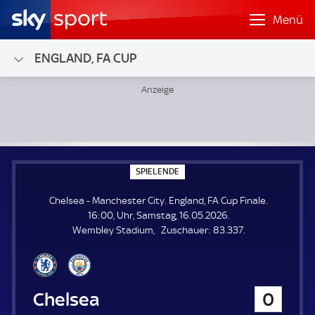
Menü
ENGLAND, FA CUP
Chelsea - Manchester City; England, FA Cup Finale
S
SPIELENDE
P
I
Chelsea - Manchester City. England, FA Cup Finale.
E
L
16:00, Uhr, Samstag, 16.05.2026.
E
Z
Wembley Stadium
Zuschauer:
83.337.
N
D
u
E
s
c
h
Chelsea
0
a