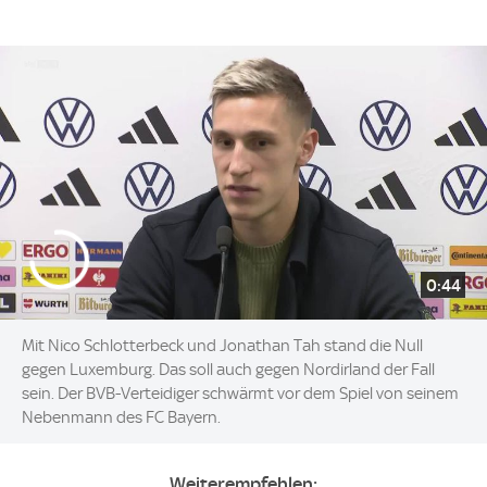
0:44
Mit Nico Schlotterbeck und Jonathan Tah stand die Null
gegen Luxemburg. Das soll auch gegen Nordirland der Fall
sein. Der BVB-Verteidiger schwärmt vor dem Spiel von seinem
Nebenmann des FC Bayern.
Weiterempfehlen: