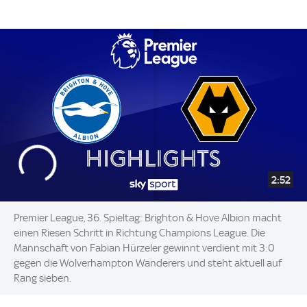
2:52
Premier League, 36. Spieltag: Brighton & Hove Albion macht
einen Riesen Schritt in Richtung Champions League. Die
Mannschaft von Fabian Hürzeler gewinnt verdient mit 3:0
gegen die Wolverhampton Wanderers und steht aktuell auf
Rang sieben.