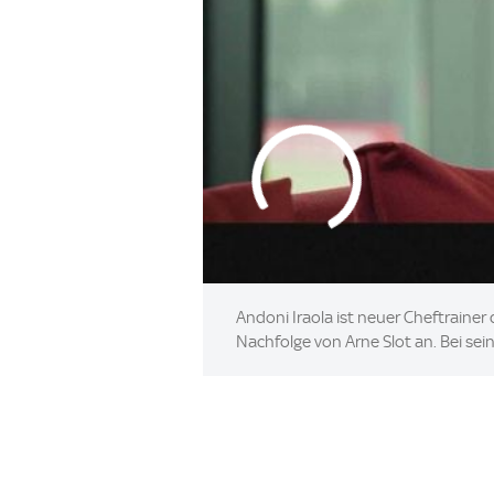
Andoni Iraola ist neuer Cheftrainer 
Nachfolge von Arne Slot an. Bei sein