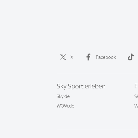
X
Facebook
Sky Sport erleben
F
Sky.de
S
WOW.de
W