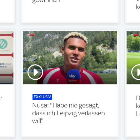
k
EXKLUSIV
r
D
Nusa: ''Habe nie gesagt,
k
dass ich Leipzig verlassen
L
will''