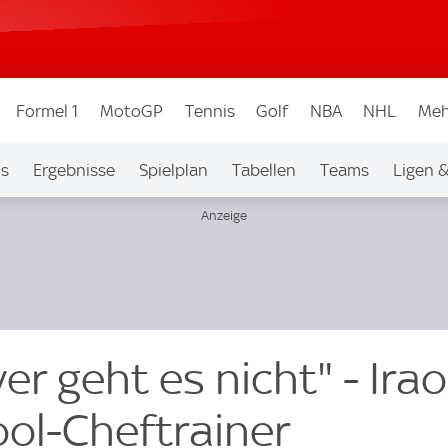
Formel 1
MotoGP
Tennis
Golf
NBA
NHL
Meh
os
Ergebnisse
Spielplan
Tabellen
Teams
Ligen 
ver geht es nicht" - Irao
ool-Cheftrainer