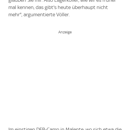
glauben Sie mir. Also Lagerkoller, wie wir es früher
mal kennen, das gibt's heute überhaupt nicht
mehr", argumentierte Völler.
Im einstigen DFB-Camp in Malente, wo sich etwa die