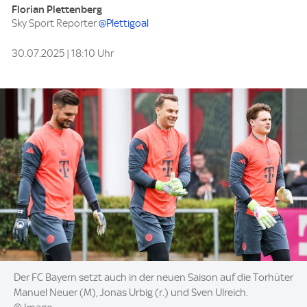
Florian Plettenberg
Sky Sport Reporter
@Plettigoal
30.07.2025 | 18:10 Uhr
Image:
Der FC Bayern setzt auch in der neuen Saison auf die Torhüter
Manuel Neuer (M), Jonas Urbig (r.) und Sven Ulreich.