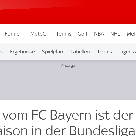
Formel 1
MotoGP
Tennis
Golf
NBA
NHL
Meh
os
Ergebnisse
Spielplan
Tabellen
Teams
Ligen 
 vom FC Bayern ist der
aison in der Bundesliga