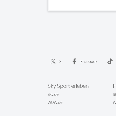
X
Facebook
Sky Sport erleben
F
Sky.de
S
WOW.de
W