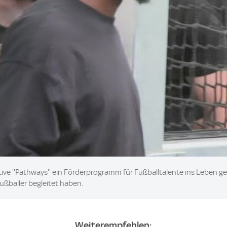
tive ''Pathways'' ein Förderprogramm für Fußballtalente ins Leben g
Fußballer begleitet haben.
Weiterempfehlen: