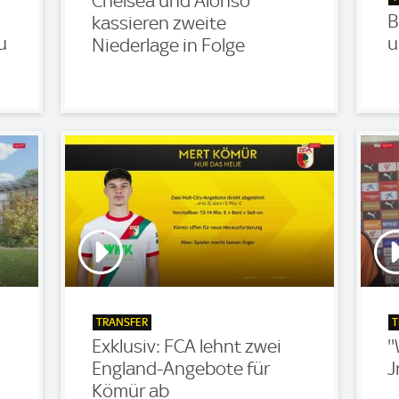
Chelsea und Alonso
B
kassieren zweite
u
u
Niederlage in Folge
TRANSFER
T
Exklusiv: FCA lehnt zwei
'
England-Angebote für
J
Kömür ab