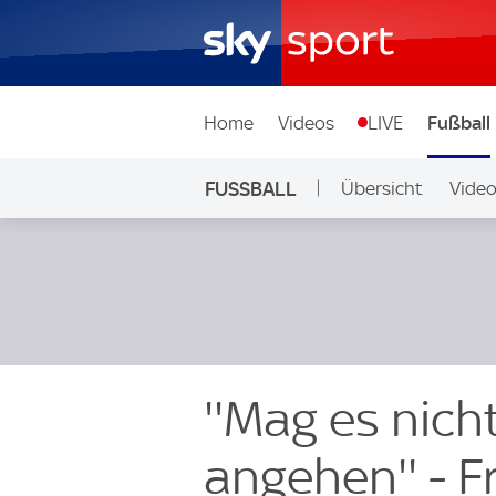
Home
Videos
LIVE
Fußball
FUSSBALL
Übersicht
Vide
Auf Sky
''Mag es nich
angehen'' - F