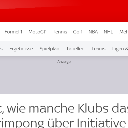
Formel 1
MotoGP
Tennis
Golf
NBA
NHL
Meh
os
Ergebnisse
Spielplan
Tabellen
Teams
Ligen 
t, wie manche Klubs da
rimpong über Initiative