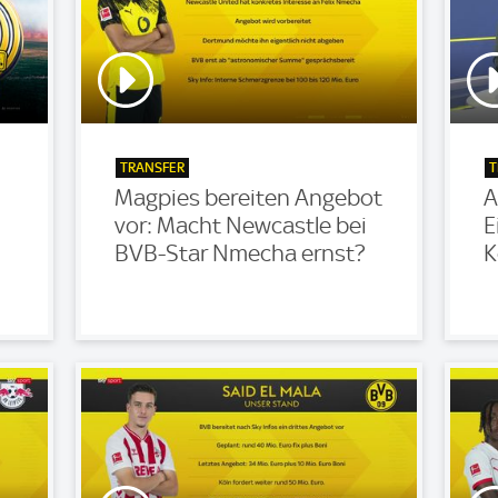
TRANSFER
T
Magpies bereiten Angebot
A
vor: Macht Newcastle bei
E
BVB-Star Nmecha ernst?
K