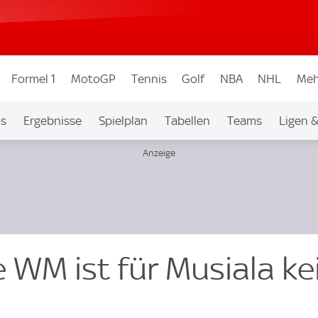
Formel 1
MotoGP
Tennis
Golf
NBA
NHL
Meh
os
Ergebnisse
Spielplan
Tabellen
Teams
Ligen 
 WM ist für Musiala ke