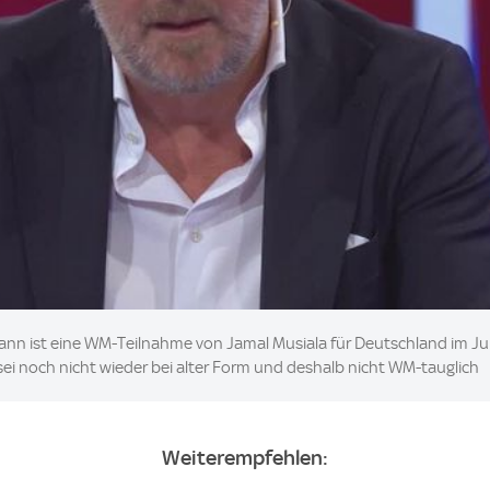
nn ist eine WM-Teilnahme von Jamal Musiala für Deutschland im Juni n
sei noch nicht wieder bei alter Form und deshalb nicht WM-tauglich
Weiterempfehlen: