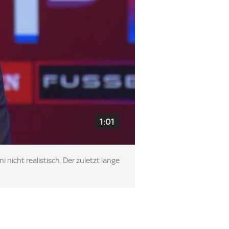
1:01
icht realistisch. Der zuletzt lange