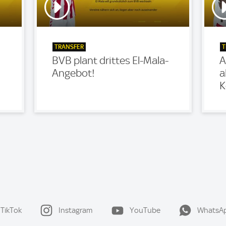
TRANSFER
T
BVB plant drittes El-Mala-
A
Angebot!
a
K
TikTok
Instagram
YouTube
WhatsA