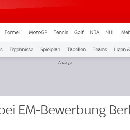
Formel 1
MotoGP
Tennis
Golf
NBA
NHL
Meh
os
Ergebnisse
Spielplan
Tabellen
Teams
Ligen 
 bei EM-Bewerbung Berl