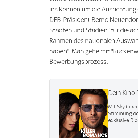
ins Rennen um die Ausrichtung
DFB-Präsident Bernd Neuendorf.
Städten und Stadien" für die ach
Rahmen des nationalen Auswah
haben". Man gehe mit "Rückenwi
Bewerbungsprozess.
Dein Kino 
Mit Sky Cine
Stimmung den 
exklusive Bl