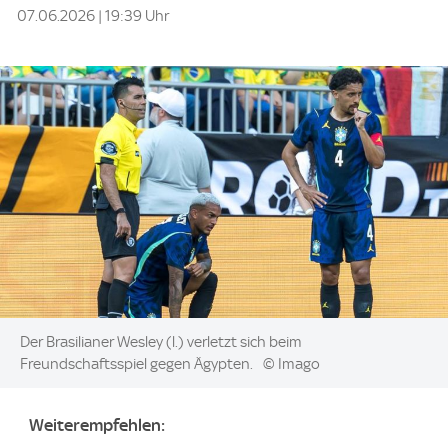
07.06.2026 | 19:39 Uhr
Image:
Der Brasilianer Wesley (l.) verletzt sich beim
Freundschaftsspiel gegen Ägypten.
© Imago
Weiterempfehlen: