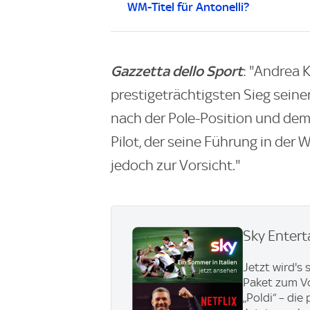
WM-Titel für Antonelli?
Gazzetta dello Sport
: "Andrea 
prestigeträchtigsten Sieg seine
nach der Pole-Position und dem
Pilot, der seine Führung in der
jedoch zur Vorsicht."
Sky Entert
Jetzt wird's
Paket zum Vor
„Poldi“ – di