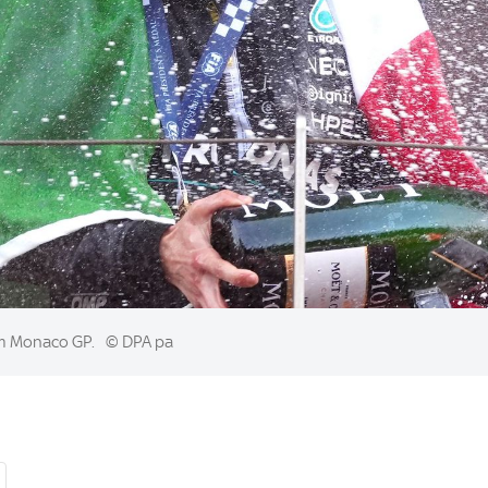
eim Monaco GP.
© DPA pa