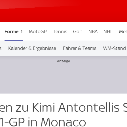
Formel 1
MotoGP
Tennis
Golf
NBA
NHL
Meh
s
Kalender & Ergebnisse
Fahrer & Teams
WM-Stand
n zu Kimi Antontellis 
1-GP in Monaco