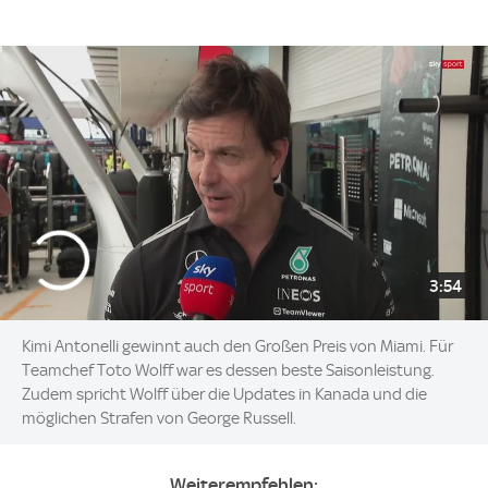
3:54
Kimi Antonelli gewinnt auch den Großen Preis von Miami. Für
Teamchef Toto Wolff war es dessen beste Saisonleistung.
Zudem spricht Wolff über die Updates in Kanada und die
möglichen Strafen von George Russell.
Weiterempfehlen: