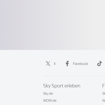
X
Facebook
Sky Sport erleben
F
Sky.de
S
WOW.de
W