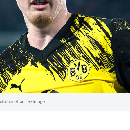
iterhin offen.
© Imago