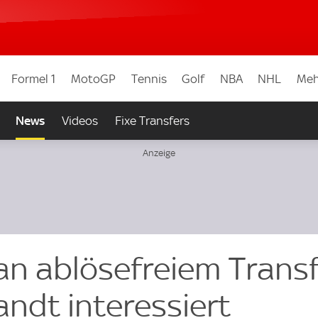
Formel 1
MotoGP
Tennis
Golf
NBA
NHL
Meh
News
Videos
Fixe Transfers
an ablösefreiem Trans
andt interessiert