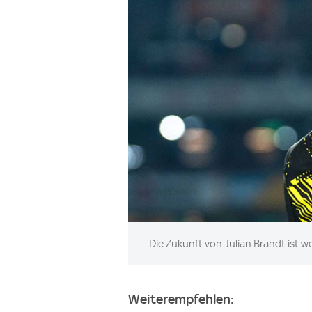
Image:
Die Zukunft von Julian Brandt ist we
Weiterempfehlen: