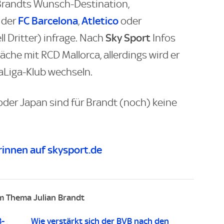
s Brandts Wunsch-Destination,
FC Barcelona
Atletico
 der
,
oder
Sky Sport
ll Dritter) infrage. Nach
Infos
che mit RCD Mallorca, allerdings wird er
aLiga-Klub wechseln.
 oder Japan sind für Brandt (noch) keine
innen auf skysport.de
 Thema Julian Brandt
B-
Wie verstärkt sich der BVB nach den