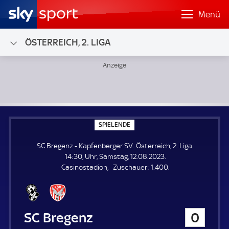
Menü
ÖSTERREICH, 2. LIGA
SC Bregenz - Kapfenberger SV; Österreich, 2. Liga
S
SPIELENDE
P
I
SC Bregenz - Kapfenberger SV. Österreich, 2. Liga.
E
L
14:30, Uhr, Samstag, 12.08.2023.
E
Z
Casinostadion
Zuschauer:
1.400.
N
D
u
E
s
c
h
SC Bregenz
0
a