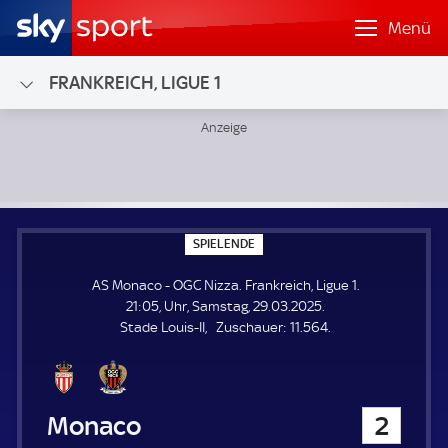
Menü
FRANKREICH, LIGUE 1
AS Monaco - OGC Nizza; Frankreich, Ligue 1
S
SPIELENDE
P
I
AS Monaco - OGC Nizza. Frankreich, Ligue 1.
E
L
21:05, Uhr, Samstag, 29.03.2025.
E
Z
Stade Louis-II
Zuschauer:
11.564.
N
D
u
E
s
c
h
AS Monaco
2
a