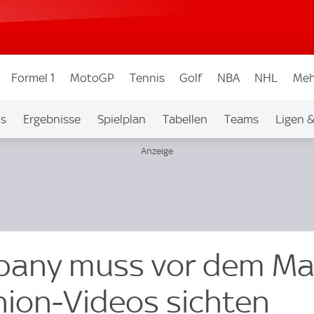
Formel 1
MotoGP
Tennis
Golf
NBA
NHL
Meh
os
Ergebnisse
Spielplan
Tabellen
Teams
Ligen 
pany muss vor dem Ma
nion-Videos sichten