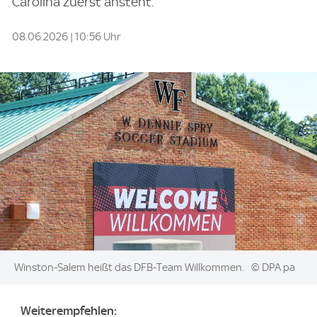
Carolina zuerst ansteht.
08.06.2026 | 10:56 Uhr
Image:
Winston-Salem heißt das DFB-Team Willkommen.
© DPA pa
Weiterempfehlen: