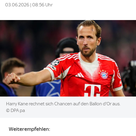
03.06.2026 | 08:56 Uhr
Image:
Harry Kane rechnet sich Chancen auf den Ballon d'Or aus.
© DPA pa
Weiterempfehlen: