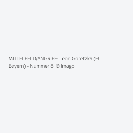
I
MITTELFELD/ANGRIFF: Leon Goretzka (FC
m
Bayern) - Nummer 8 © Imago
a
g
e
: