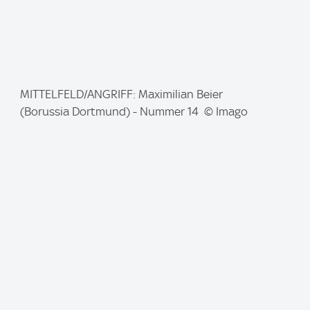
I
MITTELFELD/ANGRIFF: Maximilian Beier
m
(Borussia Dortmund) - Nummer 14 © Imago
a
g
e
: