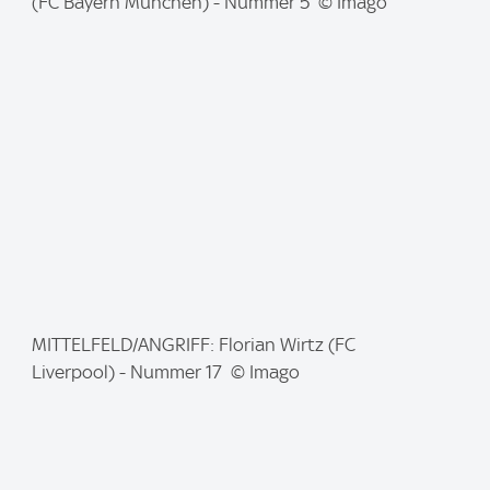
m
(FC Bayern München) - Nummer 5 © Imago
a
g
e
:
I
MITTELFELD/ANGRIFF: Florian Wirtz (FC
m
Liverpool) - Nummer 17 © Imago
a
g
e
: