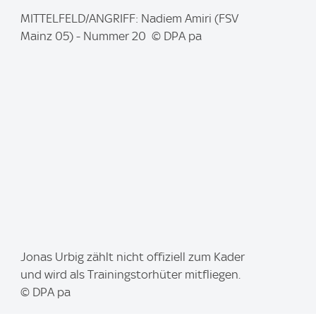
I
MITTELFELD/ANGRIFF: Nadiem Amiri (FSV
m
Mainz 05) - Nummer 20 © DPA pa
a
g
e
:
I
Jonas Urbig zählt nicht offiziell zum Kader
m
und wird als Trainingstorhüter mitfliegen.
a
© DPA pa
g