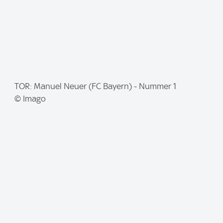
I
TOR: Manuel Neuer (FC Bayern) - Nummer 1
m
© Imago
a
g
e
: