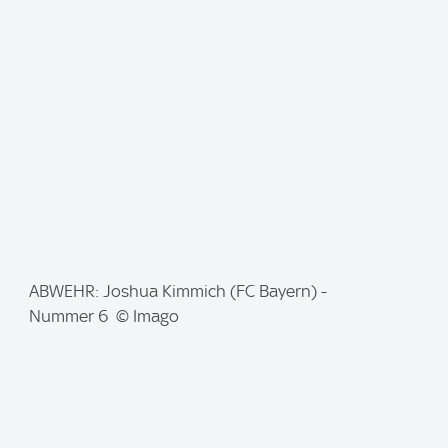
a
g
e
:
I
ABWEHR: Joshua Kimmich (FC Bayern) -
m
Nummer 6 © Imago
a
g
e
: