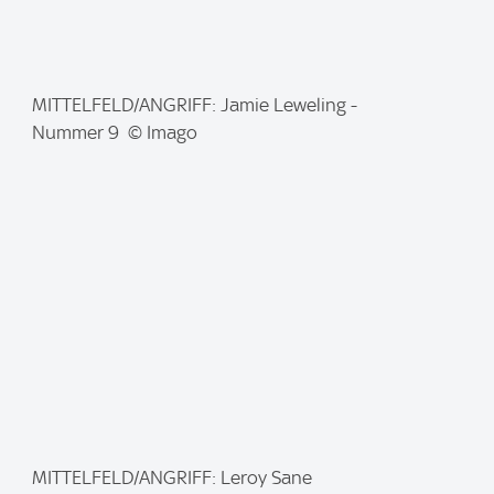
I
MITTELFELD/ANGRIFF: Jamie Leweling -
m
Nummer 9 © Imago
a
g
e
:
I
MITTELFELD/ANGRIFF: Leroy Sane