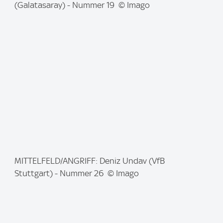
m
(Galatasaray) - Nummer 19 © Imago
a
g
e
:
I
MITTELFELD/ANGRIFF: Deniz Undav (VfB
m
Stuttgart) - Nummer 26 © Imago
a
g
e