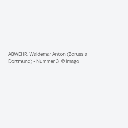
I
ABWEHR: Waldemar Anton (Borussia
m
Dortmund) - Nummer 3 © Imago
a
g
e
: