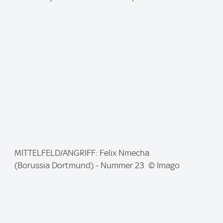
a
g
e
:
I
MITTELFELD/ANGRIFF: Felix Nmecha
m
(Borussia Dortmund) - Nummer 23 © Imago
a
g
e
: