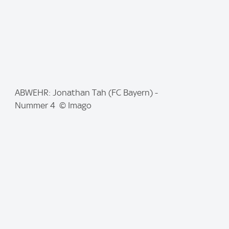
I
ABWEHR: Jonathan Tah (FC Bayern) -
m
Nummer 4 © Imago
a
g
e
: