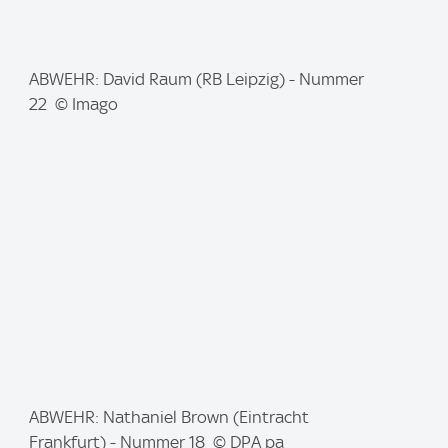
I
ABWEHR: David Raum (RB Leipzig) - Nummer
m
22 © Imago
a
g
e
:
I
ABWEHR: Nathaniel Brown (Eintracht
m
Frankfurt) - Nummer 18 © DPA pa