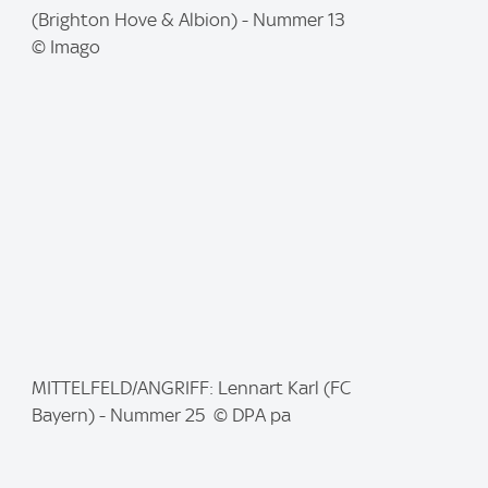
m
(Brighton Hove & Albion) - Nummer 13
a
© Imago
g
e
:
I
MITTELFELD/ANGRIFF: Lennart Karl (FC
m
Bayern) - Nummer 25 © DPA pa
a
g