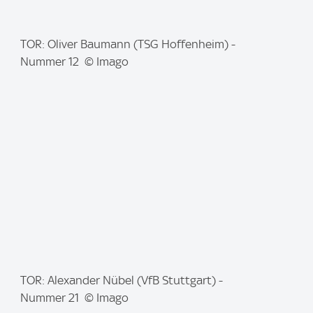
I
TOR: Oliver Baumann (TSG Hoffenheim) -
m
Nummer 12 © Imago
a
g
e
:
I
TOR: Alexander Nübel (VfB Stuttgart) -
m
Nummer 21 © Imago