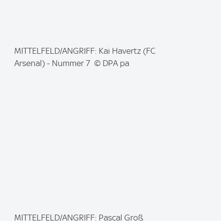
I
MITTELFELD/ANGRIFF: Kai Havertz (FC
m
Arsenal) - Nummer 7 © DPA pa
a
g
e
:
I
MITTELFELD/ANGRIFF: Pascal Groß