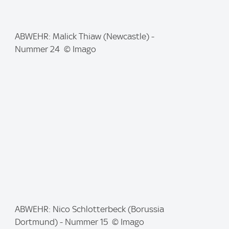
I
ABWEHR: Malick Thiaw (Newcastle) -
m
Nummer 24 © Imago
a
g
e
:
I
ABWEHR: Nico Schlotterbeck (Borussia
m
Dortmund) - Nummer 15 © Imago