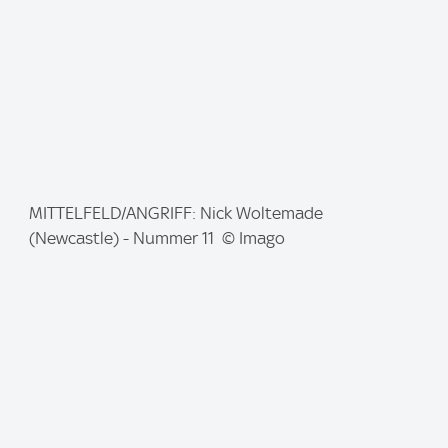
:
I
MITTELFELD/ANGRIFF: Nick Woltemade
m
(Newcastle) - Nummer 11 © Imago
a
g
e
: