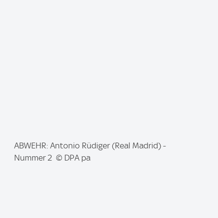
a
g
e
:
I
ABWEHR: Antonio Rüdiger (Real Madrid) -
m
Nummer 2 © DPA pa
a
g
e
: