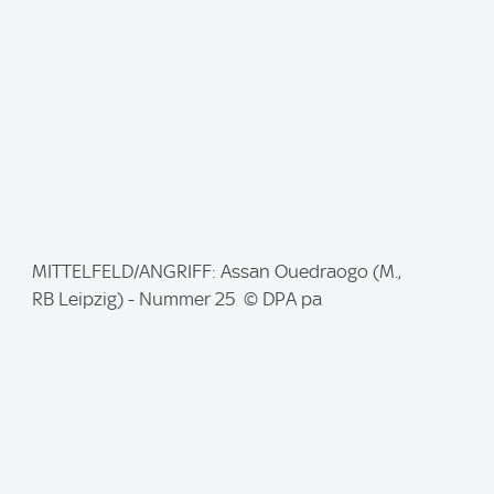
e
:
I
MITTELFELD/ANGRIFF: Assan Ouedraogo (M.,
m
RB Leipzig) - Nummer 25 © DPA pa
a
g
e
: