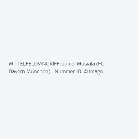
I
MITTELFELD/ANGRIFF: Jamal Musiala (FC
m
Bayern München) - Nummer 10 © Imago
a
g
e
: