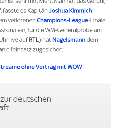
er ist sehr motiviert. Man hat das Gefühl,
Joshua Kimmich
, fasste es Kapitän
Champions-League
dem verlorenen
-Finale
Astoria ein, für die WM-Generalprobe am
RTL
Nagelsmann
hr live auf
) hat
dem
artelfeinsatz zugesichert.
streame ohne Vertrag mit WOW
zur deutschen
aft