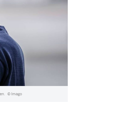
hen.
© Imago