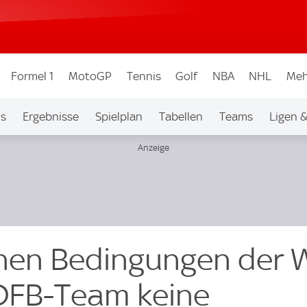
Formel 1
MotoGP
Tennis
Golf
NBA
NHL
Meh
os
Ergebnisse
Spielplan
Tabellen
Teams
Ligen 
chen Bedingungen der
 DFB-Team keine