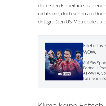
der ersten Einheit im strahlend
nichts mit, doch schon am Donn
drittgrößten US-Metropole auf 3
Erlebe Liv
WOW.
Auf Sky Sport
Formel 1, Pr
ATP/WTA, Gol
für mehr Info
Klima keine Entsch