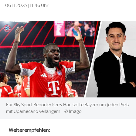
06.11.2025 | 11:46 Uhr
Image:
Für Sky Sport Reporter Kerry Hau sollte Bayern um jeden Preis
mit Upamecano verlängern.
© Imago
Weiterempfehlen: