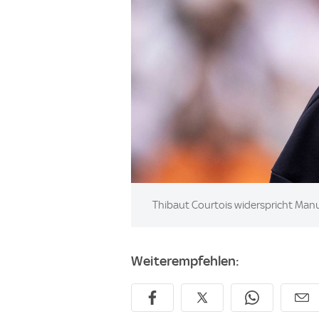
Image:
Thibaut Courtois widerspricht Man
Weiterempfehlen: