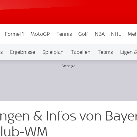
Formel 1
MotoGP
Tennis
Golf
NBA
NHL
Meh
os
Ergebnisse
Spielplan
Tabellen
Teams
Ligen 
ungen & Infos von Baye
 Klub-WM