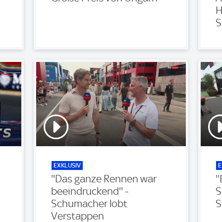
H
S
EXKLUSIV
E
''Das ganze Rennen war
'
beeindruckend'' -
S
Schumacher lobt
S
Verstappen