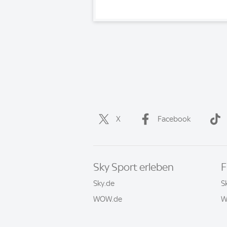
X
Facebook
Sky Sport erleben
F
Sky.de
S
WOW.de
W