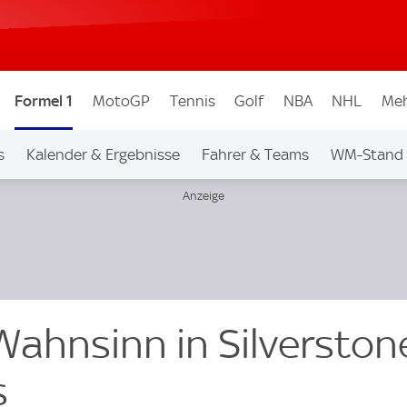
Formel 1
MotoGP
Tennis
Golf
NBA
NHL
Meh
s
Kalender & Ergebnisse
Fahrer & Teams
WM-Stand
ahnsinn in Silverstone
s