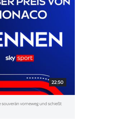
22:50
nde souverän vorneweg und schießt