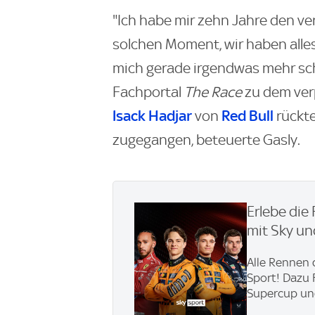
"Ich habe mir zehn Jahre den v
solchen Moment, wir haben alles 
mich gerade irgendwas mehr sc
Fachportal
The Race
zu dem ver
Isack Hadjar
Red Bull
von
rückte
zugegangen, beteuerte Gasly.
Erlebe die
mit Sky u
Alle Rennen 
Sport! Dazu 
Supercup und