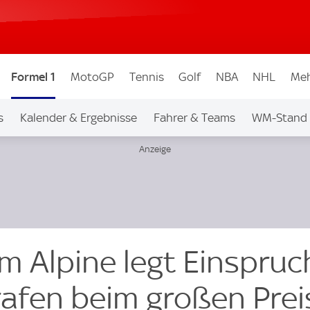
Formel 1
MotoGP
Tennis
Golf
NBA
NHL
Meh
s
Kalender & Ergebnisse
Fahrer & Teams
WM-Stand
m Alpine legt Einspruc
rafen beim großen Prei