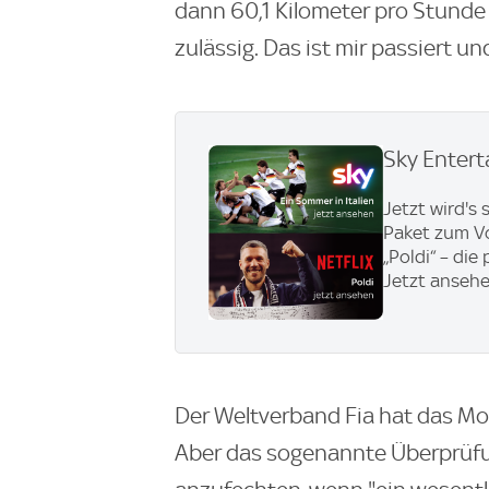
dann 60,1 Kilometer pro Stunde g
zulässig. Das ist mir passiert und
Sky Entert
Jetzt wird's
Paket zum Vor
„Poldi“ – di
Jetzt anseh
Der Weltverband Fia hat das Mona
Aber das sogenannte Überprüfun