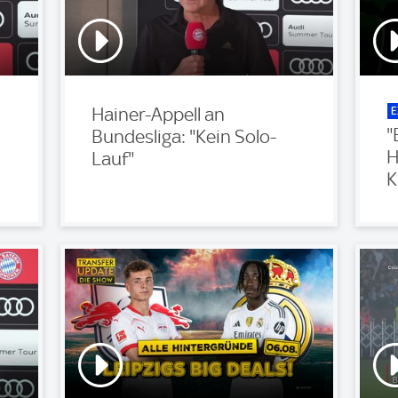
E
Hainer-Appell an
"
Bundesliga: "Kein Solo-
H
Lauf"
K