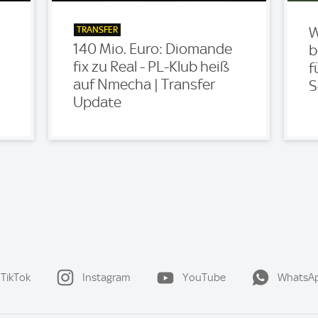
TRANSFER
W
140 Mio. Euro: Diomande
b
fix zu Real - PL-Klub heiß
f
auf Nmecha | Transfer
S
Update
TikTok
Instagram
YouTube
WhatsA