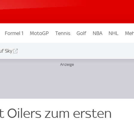
Formel 1
MotoGP
Tennis
Golf
NBA
NHL
Meh
uf Sky
rt Oilers zum ersten