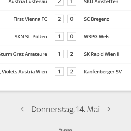
2
1
Austria Lustenau
SKU Amstetten
2
0
First Vienna FC
SC Bregenz
1
0
SKN St. Pölten
WSPG Wels
1
2
Sturm Graz Amateure
SK Rapid Wien II
1
2
 Violets Austria Wien
Kapfenberger SV
Donnerstag, 14. Mai