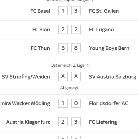
1
3
FC Basel
FC St. Gallen
2
2
FC Sion
FC Lugano
3
8
FC Thun
Young Boys Bern
Österreich, 2. Liga
0
0
SV Stripfing/Weiden
SV Austria Salzburg
Abgesagt
1
0
mira Wacker Mödling
Floridsdorfer AC
2
3
Austria Klagenfurt
FC Liefering